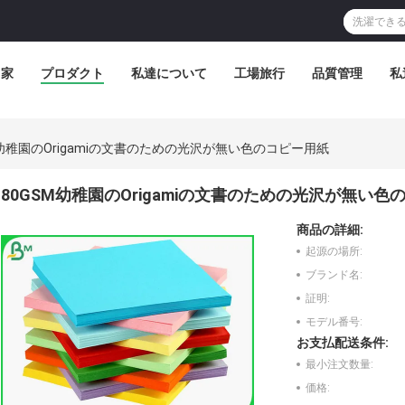
家
プロダクト
私達について
工場旅行
品質管理
私
M幼稚園のOrigamiの文書のための光沢が無い色のコピー用紙
80GSM幼稚園のOrigamiの文書のための光沢が無い色
商品の詳細:
起源の場所:
ブランド名:
証明:
モデル番号:
お支払配送条件:
最小注文数量:
価格: