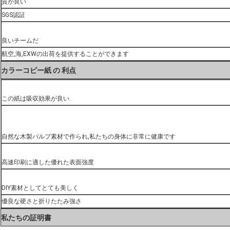
質が良い
SGS認証
良いチームだ
航空,海,EXWの出荷を提供することができます
カラーコピー紙 の 利点
この紙は吸収効果が良い.
自然な木製パルプ素材で作られ,私たちの身体に非常に健康です
高速印刷に適した優れた表面強度
DIY素材としてとても美しく
優良な硬さと折りたたみ強さ
私たちの証明書