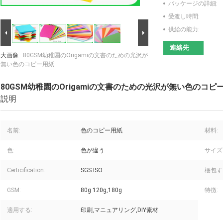
パッケージの詳細:
受渡し時間:
供給の能力:
連絡先
大画像 :
80GSM幼稚園のOrigamiの文書のための光沢が
無い色のコピー用紙
80GSM幼稚園のOrigamiの文書のための光沢が無い色のコピ
説明
名前:
色のコピー用紙
材料:
色:
色が違う
サイズ
Certicification:
SGS ISO
梱包す
GSM:
80g 120g,180g
特徴:
適用する:
印刷,マニュアリング,DIY素材