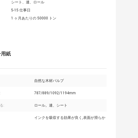
シート、連、ロール
5-15 仕事日
1 ヶ月あたりの 50000 トン
ー用紙
自然な木材パルプ
:
787/889/1092/1194mm
る:
ロール。連、シート
インクを吸収する効果が良く,表面が滑らか