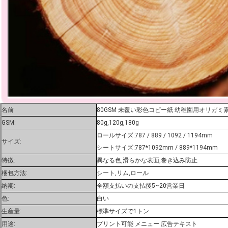
名前
80GSM 未覆い彩色コピー紙 幼稚園用オリガミ
GSM:
80g,120g,180g
ロールサイズ:787 / 889 / 1092 / 1194mm
サイズ:
シートサイズ:787*1092mm / 889*1194mm
特徴:
異なる色,滑らかな表面,巻き込み防止
梱包方法:
シート,リム,ロール
納期:
全額支払いの支払後5~20営業日
色:
白い
生産量:
標準サイズで1トン
用途:
プリント可能 メニュー 広告テキスト