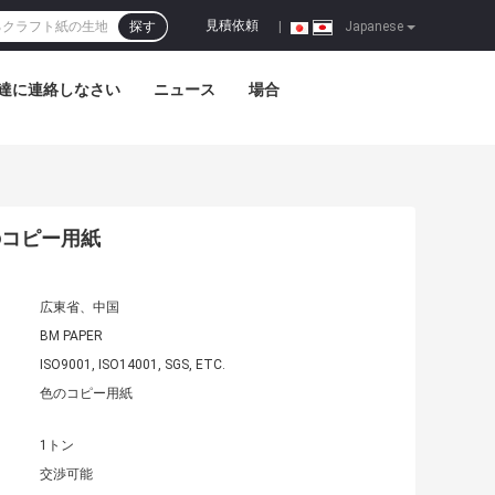
見積依頼
探す
|
Japanese
達に連絡しなさい
ニュース
場合
のコピー用紙
広東省、中国
BM PAPER
ISO9001, ISO14001, SGS, ETC.
色のコピー用紙
1トン
交渉可能