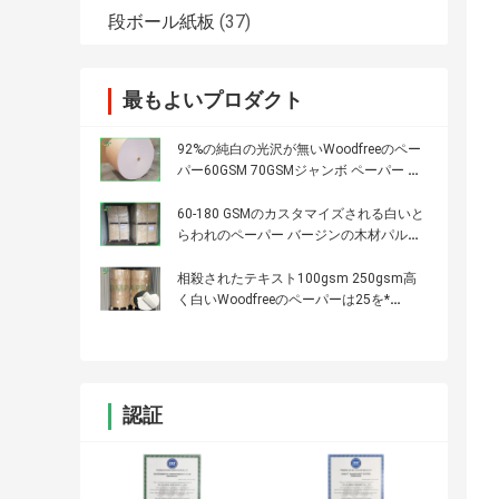
段ボール紙板
(37)
最もよいプロダクト
92%の純白の光沢が無いWoodfreeのペー
パー60GSM 70GSMジャンボ ペーパー ロ
ール滑らかな表面
60-180 GSMのカスタマイズされる白いと
らわれのペーパー バージンの木材パルプ
の印刷のサイズ
相殺されたテキスト100gsm 250gsm高
く白いWoodfreeのペーパーは25を*
38inches広げる
認証