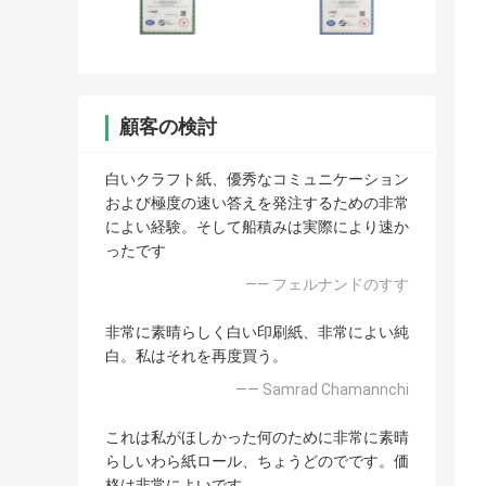
顧客の検討
白いクラフト紙、優秀なコミュニケーション
および極度の速い答えを発注するための非常
によい経験。そして船積みは実際により速か
ったです
—— フェルナンドのすす
非常に素晴らしく白い印刷紙、非常によい純
白。私はそれを再度買う。
—— Samrad Chamannchi
これは私がほしかった何のために非常に素晴
らしいわら紙ロール、ちょうどのでです。価
格は非常によいです。