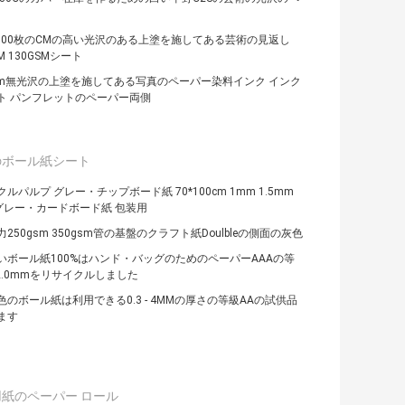
* 100枚のCMの高い光沢のある上塗を施してある芸術の見返し
SM 130GSMシート
gsm無光沢の上塗を施してある写真のペーパー染料インク インク
ト パンフレットのペーパー両側
のボール紙シート
ルパルプ グレー・チップボード紙 70*100cm 1mm 1.5mm
 グレー・カードボード紙 包装用
250gsm 350gsm管の基盤のクラフト紙Doulbleの側面の灰色
いボール紙100%はハンド・バッグのためのペーパーAAAの等
/2.0mmをリサイクルしました
色のボール紙は利用できる0.3 - 4MMの厚さの等級AAの試供品
ます
紙のペーパー ロール