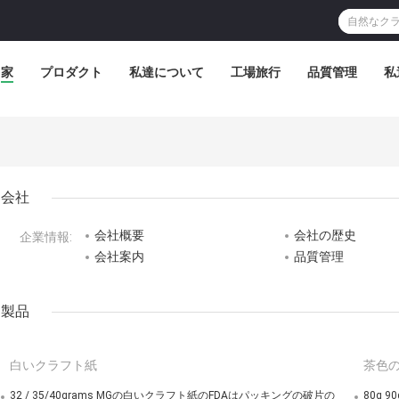
家
プロダクト
私達について
工場旅行
品質管理
私
会社
会社概要
会社の歴史
企業情報:
会社案内
品質管理
製品
白いクラフト紙
茶色
32 / 35/40grams MGの白いクラフト紙のFDAはパッキングの破片の
80g