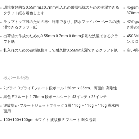
環境友好的な0.55mmは0.7mm札入れの破損抵抗のための洗濯できる
45g
クラフト紙を着色します
870
ラップトップ袋のための再生利用できり、防水ファイバー ベースの洗
42の
濯できるクラフト紙
き枠のO
出荷袋の作成のための0.55mm 0.7mm 0.8mm多彩な洗濯できるクラ
45G
フト紙
ンボ ロ
札入れのための破損抵抗そして耐久財0.55MM洗濯できるクラフト紙
高い明
段ボール紙板
2プライ 3プライ Eフルート段ボール 120cm x 85cm、両面白 高剛性
黒色 Eフルート 1.75mm 段ボールシート 43インチ x 28インチ
波紋型E - フルートジェットブラック 3層 110g + 110g + 110g 香水内
面用
100+100+100gm ホワイト 波紋板 E フルート 耐久包装