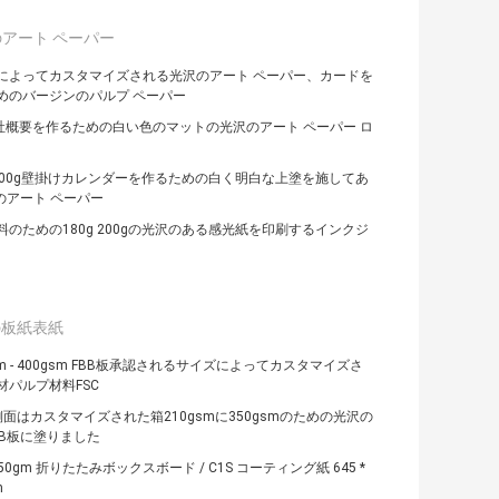
アート ペーパー
によってカスタマイズされる光沢のアート ペーパー、カードを
めのバージンのパルプ ペーパー
会社概要を作るための白い色のマットの光沢のアート ペーパー ロ
g 200g壁掛けカレンダーを作るための白く明白な上塗を施してあ
Sのアート ペーパー
料のための180g 200gの光沢のある感光紙を印刷するインクジ
の板紙表紙
sm - 400gsm FBB板承認されるサイズによってカスタマイズさ
材パルプ材料FSC
側面はカスタマイズされた箱210gsmに350gsmのための光沢の
BB板に塗りました
- 350gm 折りたたみボックスボード / C1S コーティング紙 645 *
m