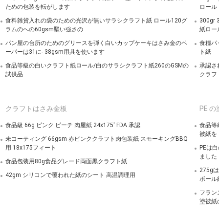
ための包装を転がします
ロール
食料雑貨入れの袋のための光沢が無いサラシクラフト紙 ロール120グ
300g
ラムのへの60gsm堅い強さの
紙ロー
パン屋の台所のためのグリースを弾く白いカップケーキはさみ金のペ
食糧パ
ーパーは31に- 38gsm用具を使います
ト紙
食品等級の白いクラフト紙ロール/白のサラシクラフト紙260のGSMの
承認され
試供品
クラフ
クラフトはさみ金板
PE 
食品級 66g ピンク ピーチ 肉屋紙 24x175' FDA 承認
食品等級
被紙を
未コーティング 66gsm 赤ピンククラフト肉包装紙 スモーキングBBQ
用 18x175フィート
PEは
ました
食品包装用80g食品グレード両面黒クラフト紙
275g
42gm シリコンで覆われた紙のシート 高温調理用
ボール
フラン
塗被紙