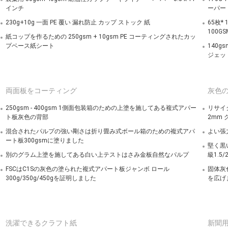
インチ
ーパー
230g+10g 一面 PE 覆い 漏れ防止 カップ ストック 紙
65枚
100G
紙コップを作るための 250gsm + 10gsm PE コーティングされたカッ
プベース紙シート
140
ジェッ
両面板をコーティング
灰色
250gsm - 400gsm 1側面包装箱のための上塗を施してある複式アパー
リサイク
ト板灰色の背部
2mm
混合されたパルプの強い剛さは折り畳み式ボール箱のための複式アパ
よい張力
ート板300gsmに塗りました
堅く黒
別のグラム上塗を施してある白い上テストはさみ金板自然なパルプ
級1.5
FSCはC1Sの灰色の塗られた複式アパート板ジャンボ ロール
固体灰
300g/350g/450gを証明しました
を広げ
洗濯できるクラフト紙
新聞用