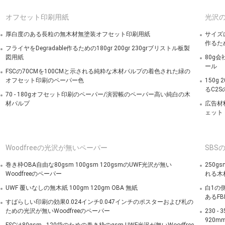
オフセット印刷用紙
光沢の
厚白度のある長粒の無木材無塗装オフセット印刷用紙
サイズ
作るた
フライヤをDegradable作るための180gr 200gr 230grブリストル板製
図用紙
80g
ール
FSCの70CMを100CMと示される純粋な木材パルプの着色された緑の
オフセット印刷のペーパー色
150
るC2
70 - 180gオフセット印刷のペーパー/演習帳のペーパー高い純白の木
材パルプ
広告材
ェット
Woodfreeの光沢が無いペーパー
SBS
巻き枠OBA自由な80gsm 100gsm 120gsmのUWF光沢が無い
250g
Woodfreeのペーパー
れる木
UWF 覆いなしの無木紙 100gm 120gm OBA 無紙
白1の
あるF
すばらしい印刷の効果0.024インチ0.047インチのポスターおよび札の
ための光沢が無いWoodfreeのペーパー
230 
920m