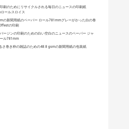
sm印刷のためにリサイクルされる毎日のニュースの印刷紙
mmロールスロイス
gsmの新聞用紙のペーパー ロール781mmグレーがかった白の巻
ffestの印刷
SMバージンの印刷のための白い空白のニュースのペーパー ジャ
ール781mm
るさ巻き枠の雑誌のための48.8 gsmの新聞用紙の包装紙