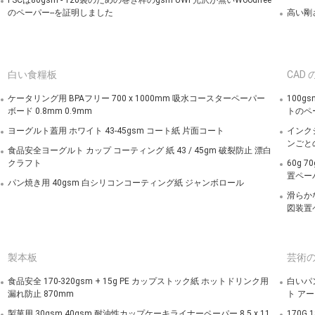
FSCは80gsm - 120袋のための巻き枠のgsm UWF光沢が無いWoodfree
のペーパー--を証明しました
高い剛
白い食糧板
CAD
ケータリング用 BPAフリー 700 x 1000mm 吸水コースターペーパー
100
ボード 0.8mm 0.9mm
トのペ
ヨーグルト蓋用 ホワイト 43-45gsm コート紙 片面コート
インクジ
ンごとの
食品安全ヨーグルト カップ コーティング 紙 43 / 45gm 破裂防止 漂白
クラフト
60g
置ペー
パン焼き用 40gsm 白シリコンコーティング紙 ジャンボロール
滑らか
図装置
製本板
芸術
食品安全 170-320gsm + 15g PE カップストック紙 ホットドリンク用
白いパン
漏れ防止 870mm
ト ア
製菓用 30gsm 40gsm 耐油性カップケーキライナーペーパー 8.5 x 11
170