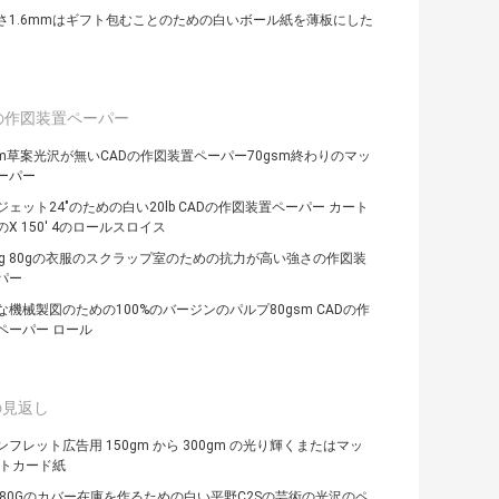
さ1.6mmはギフト包むことのための白いボール紙を薄板にした
 の作図装置ペーパー
gsm草案光沢が無いCADの作図装置ペーパー70gsm終わりのマッ
ーパー
ェット24"のための白い20lb CADの作図装置ペーパー カート
X 150' 4のロールスロイス
 70g 80gの衣服のスクラップ室のための抗力が高い強さの作図装
パー
な機械製図のための100%のバージンのパルプ80gsm CADの作
ペーパー ロール
の見返し
フレット広告用 150gm から 300gm の光り輝くまたはマッ
ートカード紙
G 180Gのカバー在庫を作るための白い平野C2Sの芸術の光沢のペ