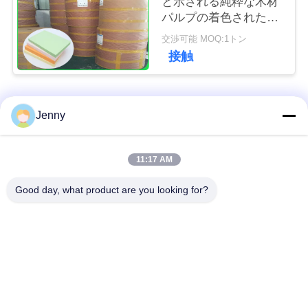
と示される純粋な木材
パルプの着色された緑
い
のオフセット印刷のペ
交渉可能 MOQ:1トン
ーパー色
接触
ニ
ュ
人気カテゴリ
すべて
Jenny
ー
ス
茶色のクラフト紙ロ
11:17 AM
白いクラフト紙
ール
Good day, what product are you looking for?
場
クラフトはさみ金板
PE の塗被紙
合
光沢のアート ペーパ
オフセット印刷用紙
ー
地
図