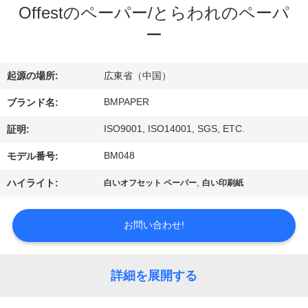
達
Offestのペーパー/とらわれのペーパ
に
ー
つ
起源の場所:
広東省（中国）
い
BMPAPER
ブランド名:
て
ISO9001, ISO14001, SGS, ETC.
証明:
工
BM048
モデル番号:
場
,
ハイライト:
白いオフセット ペーパー
白い印刷紙
旅
お問い合わせ!
行
詳細を展開する
品