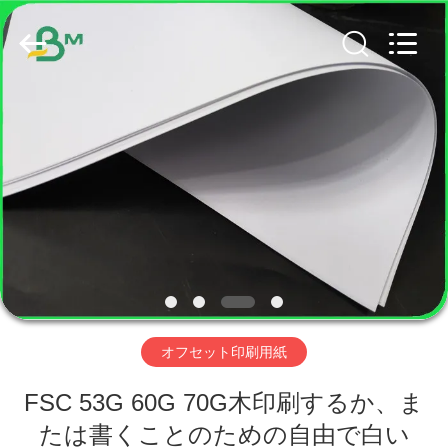
©
2019
-
2026
GUANGZHOU
BMPAPER
CO.,
LTD..
家
All
Rights
Reserved.
プ
ロ
ダ
ク
ト
オフセット印刷用紙
FSC 53G 60G 70G木印刷するか、ま
私
たは書くことのための自由で白い