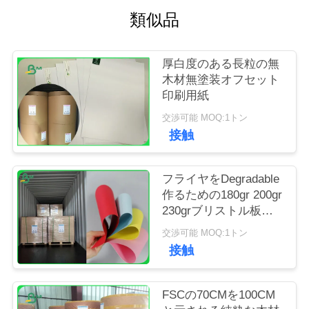
質
類似品
管
理
厚白度のある長粒の無
木材無塗装オフセット
印刷用紙
私
交渉可能 MOQ:1トン
接触
達
に
フライヤをDegradable
連
作るための180gr 200gr
230grブリストル板製
絡
図用紙
交渉可能 MOQ:1トン
し
接触
な
FSCの70CMを100CM
さ