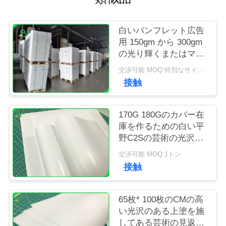
質
管
白いパンフレット広告
用 150gm から 300gm
理
の光り輝くまたはマッ
ト アートカード紙
交渉可能 MOQ:特別なサイズの共通のサイズ及び10トンのための1トン
私
接触
達
170G 180Gのカバー在
に
庫を作るための白い平
野C2Sの芸術の光沢の
連
ペーパー
交渉可能 MOQ:1トン
絡
接触
し
65枚* 100枚のCMの高
な
い光沢のある上塗を施
さ
してある芸術の見返し