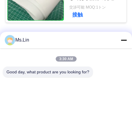
100GSM 130GSMシー
い
交渉可能 MOQ:1トン
ト
接触
ニ
人気カテゴリ
すべて
Ms.Lin
ュ
ー
茶色のクラフト紙ロ
3:30 AM
白いクラフト紙
ス
ール
Good day, what product are you looking for?
クラフトはさみ金板
PE の塗被紙
場
合
光沢のアート ペーパ
オフセット印刷用紙
ー
地
Woodfreeの光沢が無
SBSの板紙表紙
図
いペーパー