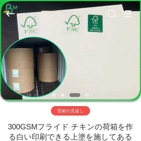
©
2019
-
2026
GUANGZHOU
BMPAPER
CO.,
LTD..
家
All
Rights
Reserved.
プ
ロ
ダ
ク
ト
芸術の見返し
300GSMフライド チキンの荷箱を作
私
る白い印刷できる上塗を施してある