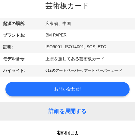
達
芸術板カード
に
つ
起源の場所:
広東省、中国
い
BM PAPER
ブランド名:
て
ISO9001, ISO14001, SGS, ETC.
証明:
モデル番号:
上塗を施してある芸術板カード
工
,
ハイライト:
c1sのアート ペーパー
アート ペーパー カード
場
お問い合わせ!
旅
行
詳細を展開する
品
類似品