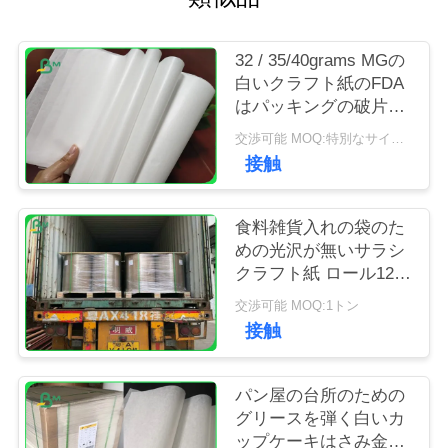
質
管
32 / 35/40grams MGの
白いクラフト紙のFDA
理
はパッキングの破片の
ための包装を転がしま
交渉可能 MOQ:特別なサイズのための1トン
す
私
接触
達
食料雑貨入れの袋のた
に
めの光沢が無いサラシ
クラフト紙 ロール120
連
グラムのへの60gsm堅
交渉可能 MOQ:1トン
絡
い強さの
接触
し
パン屋の台所のための
な
グリースを弾く白いカ
さ
ップケーキはさみ金の