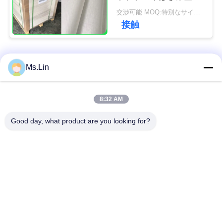
ペーパーは31に-
い
交渉可能 MOQ:特別なサイズの共通のサイズ及び10トンのための1トン
38gsm用具を使います
接触
ニ
人気カテゴリ
すべて
Ms.Lin
ュ
ー
茶色のクラフト紙ロ
8:32 AM
白いクラフト紙
ス
ール
Good day, what product are you looking for?
クラフトはさみ金板
PE の塗被紙
場
合
光沢のアート ペーパ
オフセット印刷用紙
ー
地
Woodfreeの光沢が無
SBSの板紙表紙
図
いペーパー