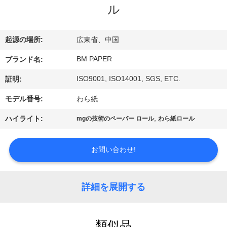
達
ル
に
つ
起源の場所:
広東省、中国
い
BM PAPER
ブランド名:
て
ISO9001, ISO14001, SGS, ETC.
証明:
モデル番号:
わら紙
工
,
ハイライト:
mgの技術のペーパー ロール
わら紙ロール
場
お問い合わせ!
旅
行
詳細を展開する
品
類似品