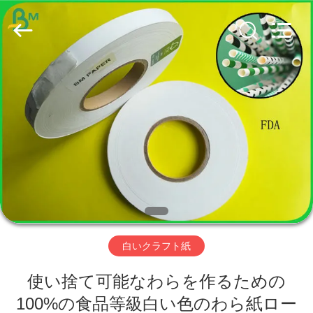
©
2019
-
2026
GUANGZHOU
BMPAPER
CO.,
LTD..
家
All
Rights
Reserved.
プ
ロ
ダ
ク
ト
白いクラフト紙
使い捨て可能なわらを作るための
私
100%の食品等級白い色のわら紙ロー