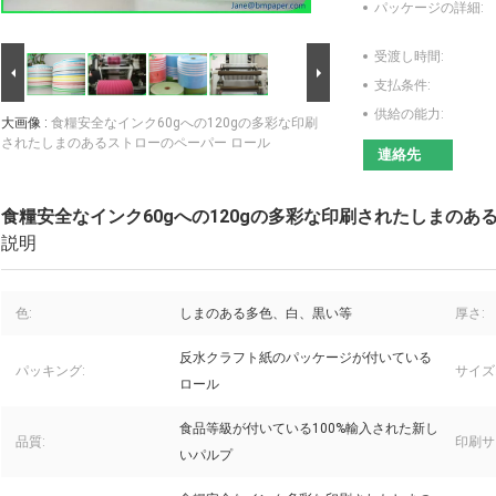
パッケージの詳細:
受渡し時間:
支払条件:
供給の能力:
大画像 :
食糧安全なインク60gへの120gの多彩な印刷
されたしまのあるストローのペーパー ロール
連絡先
食糧安全なインク60gへの120gの多彩な印刷されたしまのあ
説明
色:
しまのある多色、白、黒い等
厚さ:
反水クラフト紙のパッケージが付いている
パッキング:
サイズ
ロール
食品等級が付いている100%輸入された新し
品質:
印刷サ
いパルプ