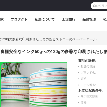
家
プロダクト
私達について
工場旅行
品質管理
私
の120gの多彩な印刷されたしまのあるストローのペーパー ロール
食糧安全なインク60gへの120gの多彩な印刷されたし
商品の詳細:
起源の場所:
ブランド名:
証明:
モデル番号:
お支払配送条件:
最小注文数量:
価格: