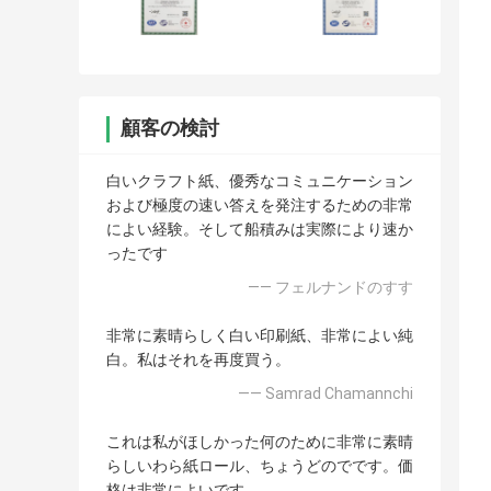
顧客の検討
白いクラフト紙、優秀なコミュニケーション
および極度の速い答えを発注するための非常
によい経験。そして船積みは実際により速か
ったです
—— フェルナンドのすす
非常に素晴らしく白い印刷紙、非常によい純
白。私はそれを再度買う。
—— Samrad Chamannchi
これは私がほしかった何のために非常に素晴
らしいわら紙ロール、ちょうどのでです。価
格は非常によいです。