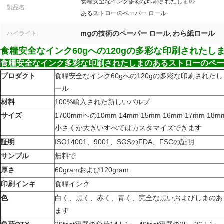
食糧安全なインク多彩な印刷されたしまの
製品名:
あるストローのペーパー ロール
mgの技術のペーパー ロール
わら紙ロール
ハイライト:
,
食糧安全なインク60gへの120gの多彩な印刷されたし
食糧安全なインク多彩な印刷されたしまのあるストローのペー
プロダクト
食糧安全なインク60gへの120gの多彩な印刷された
ール
材料
100%輸入された新しいパルプ
サイズ
1700mmへの10mm 14mm 15mm 16mm 17mm 18
小さくか大きいすべてはカスタマイズできます
証明
ISO14001、9001、SGSのFDA、FSCの証明
サンプル
無料で
厚さ
60gramおよび120gram
印刷インキ
食糧インク
色
白く、黒く、赤く、青く、完全な黒いおよびしまのあ
ます