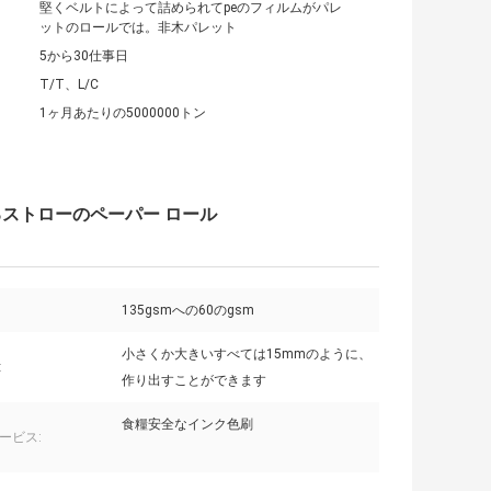
堅くベルトによって詰められてpeのフィルムがパレ
ットのロールでは。非木パレット
5から30仕事日
T/T、L/C
1ヶ月あたりの5000000トン
るストローのペーパー ロール
135gsmへの60のgsm
小さくか大きいすべては15mmのように、
:
作り出すことができます
食糧安全なインク色刷
ービス: