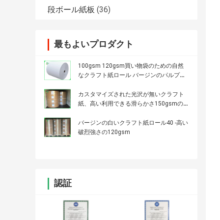
段ボール紙板
(36)
最もよいプロダクト
100gsm 120gsm買い物袋のための自然
なクラフト紙ロール バージンのパルプ材
料
カスタマイズされた光沢が無いクラフト
紙、高い利用できる滑らかさ150gsmの
ペーパーOEM/ODM
バージンの白いクラフト紙ロール40 -高い
破烈強さの120gsm
認証