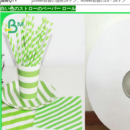
負荷QTY
20feet容器の負荷14トン、40feet容器の25 - 26トン
白い色のストローのペーパー ロール